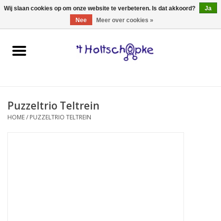
0 Artikelen - €0,00
Wij slaan cookies op om onze website te verbeteren. Is dat akkoord?
Ja
Nee
Meer over cookies »
Home
speelgoed
Puzzeltrio Teltrein
spellen
HOME
/
PUZZELTRIO TELTREIN
onderweg
schmink & make-up
hebbedingen
kinderkamer