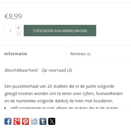
€8,99
+
TOEVOEGEN AAN WINKELWAGEN
-
Informatie
Reviews
(0)
Beschikbaarheid:
Op voorraad
(3)
Een puzzelverhaal van 20 stukken die in de juiste volgorde
gelegd moeten worden om te leren over cijfers, hoeveelheden
en de numerieke volgorde dankzij de trein met bosdieren.
zelfcorrigerende puzzel: alleen de stukjes die in de goede
richting liggen vormen een perfecte puzzel
gemaakt van FSC®-gecertificeerd papier en karton
lengte: 120cm