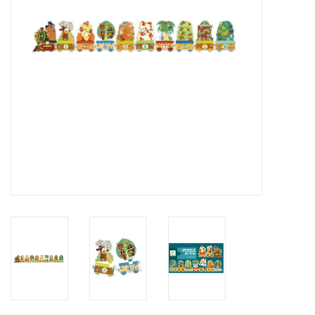
eten & drinken
knuffels
boeken
SALE
Blogs
Merken