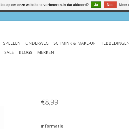
kies op om onze website te verbeteren. Is dat akkoord?
Ja
Nee
Meer 
el & webshop ✔ Gratis verzenden vanaf €75 ✔ Levertijd 1-3 we
SPELLEN
ONDERWEG
SCHMINK & MAKE-UP
HEBBEDINGE
SALE
BLOGS
MERKEN
€8,99
Informatie