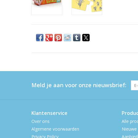
Meld je aan voor onze nieuwsbrief:
Klantenservice
Produ
Over ons
Alle pro
Algemene voorwaarden
Nieuwe 
Privacy Policy
Aanbied