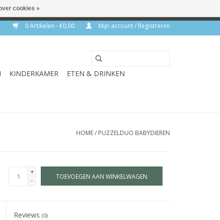
over cookies »
rkdagen
0 Artikelen - €0,00
Mijn account / Registreren
N
KINDERKAMER
ETEN & DRINKEN
HOME
/
PUZZELDUO BABYDIEREN
+
TOEVOEGEN AAN WINKELWAGEN
-
Reviews
(0)