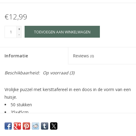
€12,99
+
TOEVOEGEN AAN WINKELWAGEN
-
Informatie
Reviews
(0)
Beschikbaarheid:
Op voorraad
(3)
Vrolijke puzzel met kersttafereel in een doos in de vorm van een
huisje.
50 stukken
35x45cm
vanaf 5 jaar