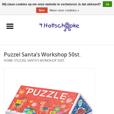
0 Artikelen - €0,00
Wij slaan cookies op om onze website te verbeteren. Is dat akkoord?
Ja
Nee
Meer over cookies »
Home
speelgoed
Puzzel Santa’s Workshop 50st.
spellen
HOME
/
PUZZEL SANTA’S WORKSHOP 50ST.
onderweg
schmink & make-up
hebbedingen
kinderkamer