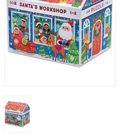
eten & drinken
knuffels
boeken
SALE
Blogs
Merken