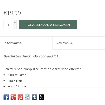
€19,99
+
TOEVOEGEN AAN WINKELWAGEN
-
Informatie
Reviews
(0)
Beschikbaarheid:
Op voorraad
(1)
Schitterende dinopuzzel met holografische effecten
100 stukken
46x61cm
vanaf 6 jaar