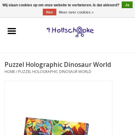
0 Artikelen - €0,00
Wij slaan cookies op om onze website te verbeteren. Is dat akkoord?
Ja
Nee
Meer over cookies »
Home
speelgoed
Puzzel Holographic Dinosaur World
spellen
HOME
/
PUZZEL HOLOGRAPHIC DINOSAUR WORLD
onderweg
schmink & make-up
hebbedingen
kinderkamer