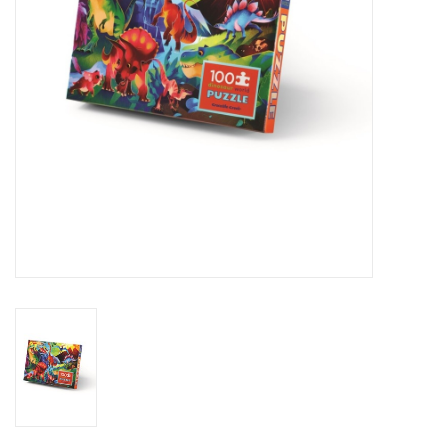
eten & drinken
knuffels
boeken
SALE
Blogs
Merken