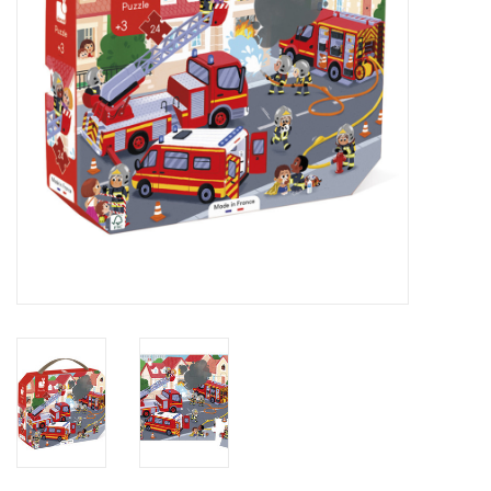
eten & drinken
knuffels
boeken
SALE
Blogs
Merken