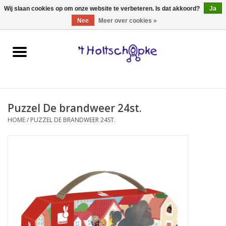
0 Artikelen - €0,00
Wij slaan cookies op om onze website te verbeteren. Is dat akkoord?
Ja
Nee
Meer over cookies »
Home
speelgoed
Puzzel De brandweer 24st.
spellen
HOME
/
PUZZEL DE BRANDWEER 24ST.
onderweg
schmink & make-up
hebbedingen
kinderkamer