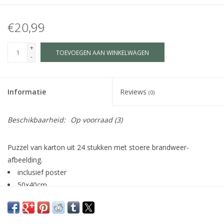
€20,99
+
TOEVOEGEN AAN WINKELWAGEN
-
Informatie
Reviews
(0)
Beschikbaarheid:
Op voorraad
(3)
Puzzel van karton uit 24 stukken met stoere brandweer-
afbeelding.
inclusief poster
50x40cm
in een mooie harde, rechthoekige koffer met een stevig
handvat
geschikt voor kinderen vanaf 3 jaar.