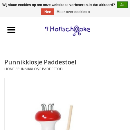
0 Artikelen - €0,00
Wij slaan cookies op om onze website te verbeteren. Is dat akkoord?
Ja
Nee
Meer over cookies »
Home
speelgoed
Punnikklosje Paddestoel
spellen
HOME
/
PUNNIKKLOSJE PADDESTOEL
onderweg
schmink & make-up
hebbedingen
kinderkamer