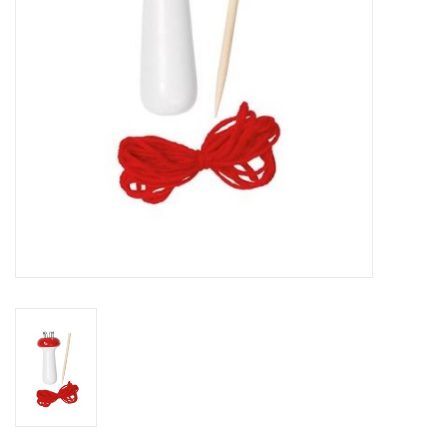
eten & drinken
knuffels
boeken
SALE
Blogs
Merken