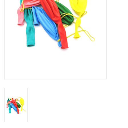
eten & drinken
knuffels
boeken
SALE
Blogs
Merken