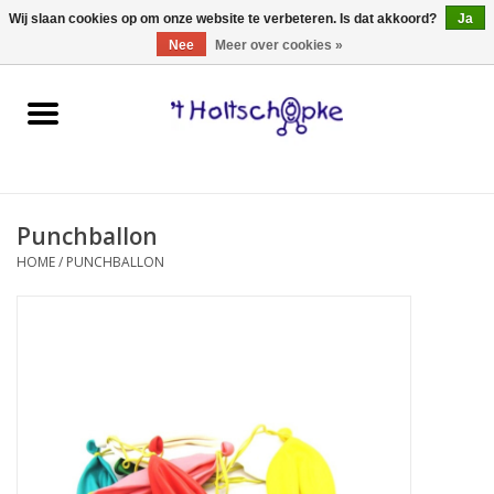
0 Artikelen - €0,00
Wij slaan cookies op om onze website te verbeteren. Is dat akkoord?
Ja
Nee
Meer over cookies »
Home
speelgoed
Punchballon
spellen
HOME
/
PUNCHBALLON
onderweg
schmink & make-up
hebbedingen
kinderkamer