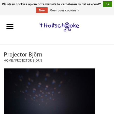
0 Artikelen - €0,00
Wij slaan cookies op om onze website te verbeteren. Is dat akkoord?
Ja
Nee
Meer over cookies »
Home
speelgoed
Projector Björn
spellen
HOME
/
PROJECTOR BJÖRN
onderweg
schmink & make-up
hebbedingen
kinderkamer