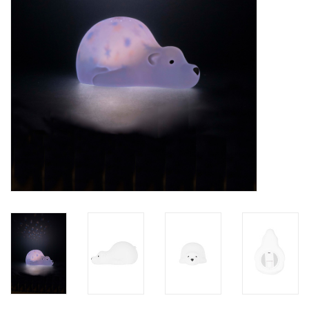
eten & drinken
knuffels
boeken
SALE
Blogs
Merken