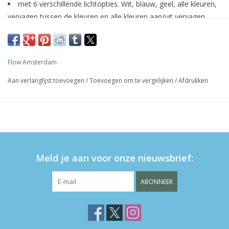
met 6 verschillende lichtopties. Wit, blauw, geel, alle kleuren,
vervagen tussen de kleuren en alle kleuren aan/uit vervagen.
Daarnaast is het mogelijk te kiezen tussen drie felheidsopties.
ook te gebruiken als nachtlampje met sterretjes over zijn
hele lichaam
Flow Amsterdam
met optionele timer (30 minuten)
op te laden met USB-kabel (inbegrepen)
Aan verlanglijst toevoegen
/
Toevoegen om te vergelijken
/
Afdrukken
materiaal: siliconen
20x10x13cm
Meld je aan voor onze nieuwsbrief:
ABONNEER