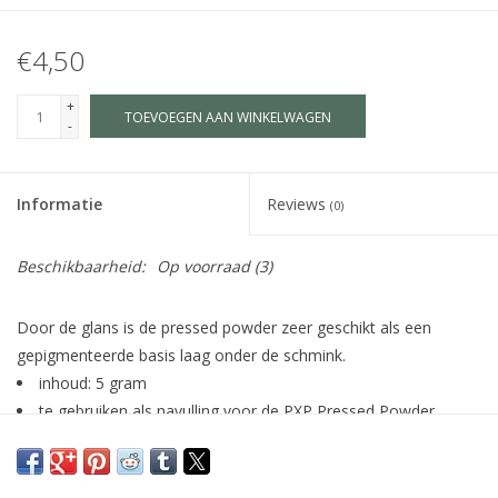
€4,50
+
TOEVOEGEN AAN WINKELWAGEN
-
Informatie
Reviews
(0)
Beschikbaarheid:
Op voorraad
(3)
Door de glans is de pressed powder zeer geschikt als een
gepigmenteerde basis laag onder de schmink.
inhoud: 5 gram
te gebruiken als navulling voor de PXP Pressed Powder
palette (43693).
aanbrengen over een cake make-up of een lichte kleur
schmink (bijv. wit, parelmoer of champagne) voor mooie