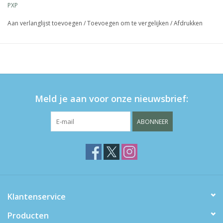
PXP
heldere kleuren.
aanbrengen met een lange kabuki borstel of lollypop
Aan verlanglijst toevoegen
/
Toevoegen om te vergelijken
/
Afdrukken
applicator
kan kleurzweem achterlaten op de huid
Meld je aan voor onze nieuwsbrief:
ABONNEER
Klantenservice
Producten