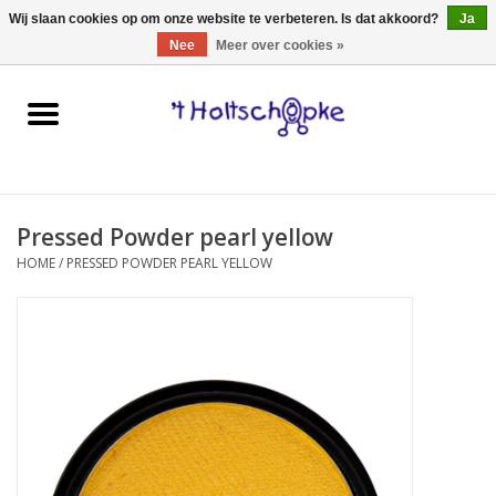
0 Artikelen - €0,00
Wij slaan cookies op om onze website te verbeteren. Is dat akkoord?
Ja
Nee
Meer over cookies »
Home
speelgoed
Pressed Powder pearl yellow
spellen
HOME
/
PRESSED POWDER PEARL YELLOW
onderweg
schmink & make-up
hebbedingen
kinderkamer