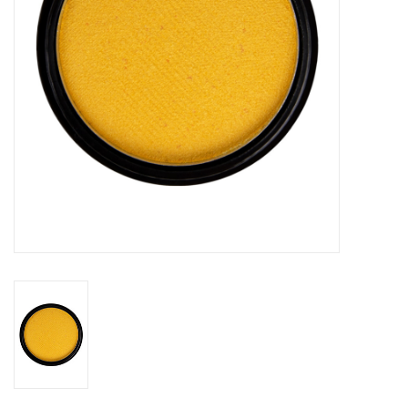
eten & drinken
knuffels
boeken
SALE
Blogs
Merken