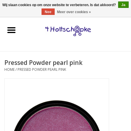
0 Artikelen - €0,00
Wij slaan cookies op om onze website te verbeteren. Is dat akkoord?
Ja
Nee
Meer over cookies »
Home
speelgoed
Pressed Powder pearl pink
spellen
HOME
/
PRESSED POWDER PEARL PINK
onderweg
schmink & make-up
hebbedingen
kinderkamer