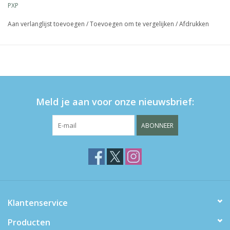
PXP
heldere kleuren.
aanbrengen met een lange kabuki borstel of lollypop
Aan verlanglijst toevoegen
/
Toevoegen om te vergelijken
/
Afdrukken
applicator
kan kleurzweem achterlaten op de huid
Meld je aan voor onze nieuwsbrief:
ABONNEER
Klantenservice
Producten