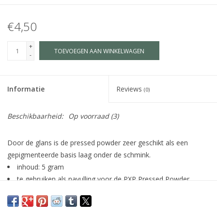
€4,50
+
TOEVOEGEN AAN WINKELWAGEN
-
Informatie
Reviews
(0)
Beschikbaarheid:
Op voorraad
(3)
Door de glans is de pressed powder zeer geschikt als een
gepigmenteerde basis laag onder de schmink.
inhoud: 5 gram
te gebruiken als navulling voor de PXP Pressed Powder
palette (43693).
aanbrengen over een cake make-up of een lichte kleur
schmink (bijv. wit, parelmoer of champagne) voor mooie