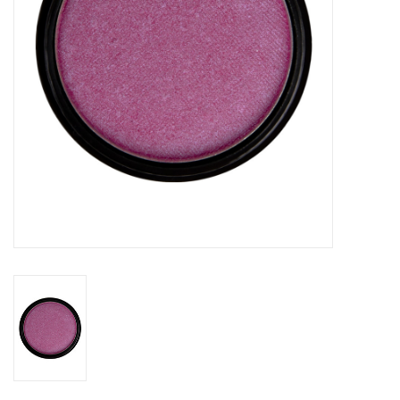
eten & drinken
knuffels
boeken
SALE
Blogs
Merken