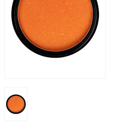
eten & drinken
knuffels
boeken
SALE
Blogs
Merken