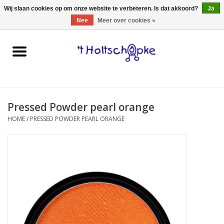
0 Artikelen - €0,00
Wij slaan cookies op om onze website te verbeteren. Is dat akkoord?
Ja
Nee
Meer over cookies »
Home
speelgoed
Pressed Powder pearl orange
spellen
HOME
/
PRESSED POWDER PEARL ORANGE
onderweg
schmink & make-up
hebbedingen
kinderkamer