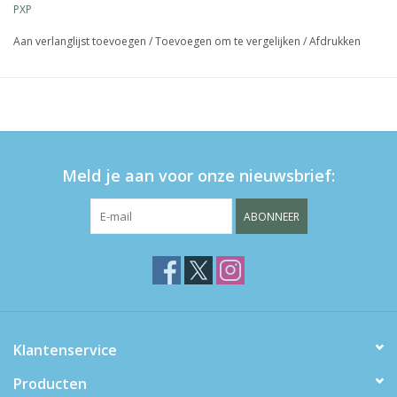
PXP
heldere kleuren.
aanbrengen met een lange kabuki borstel of lollypop
Aan verlanglijst toevoegen
/
Toevoegen om te vergelijken
/
Afdrukken
applicator
kan kleurzweem achterlaten op de huid
Meld je aan voor onze nieuwsbrief:
ABONNEER
Klantenservice
Producten