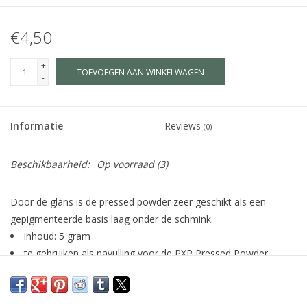
€4,50
+
TOEVOEGEN AAN WINKELWAGEN
-
Informatie
Reviews
(0)
Beschikbaarheid:
Op voorraad
(3)
Door de glans is de pressed powder zeer geschikt als een
gepigmenteerde basis laag onder de schmink.
inhoud: 5 gram
te gebruiken als navulling voor de PXP Pressed Powder
palette (43693).
aanbrengen over een cake make-up of een lichte kleur
schmink (bijv. wit, parelmoer of champagne) voor mooie