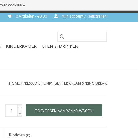
over cookies »
rkdagen
0 Artikelen - €0,00
Mijn account / Registreren
N
KINDERKAMER
ETEN & DRINKEN
HOME
/
PRESSED CHUNKY GLITTER CREAM SPRING BREAK
+
TOEVOEGEN AAN WINKELWAGEN
-
Reviews
(0)