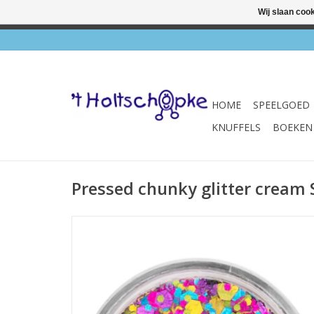
Wij slaan coo
✔ Wink
HOME
SPEELGOED
KNUFFELS
BOEKEN
Pressed chunky glitter cream 