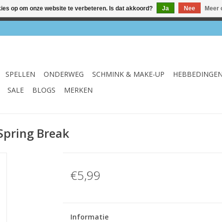
kies op om onze website te verbeteren. Is dat akkoord?
Ja
Nee
Meer 
el & webshop ✔ Gratis verzenden vanaf €75 ✔ Levertijd 1-3 we
SPELLEN
ONDERWEG
SCHMINK & MAKE-UP
HEBBEDINGE
SALE
BLOGS
MERKEN
Spring Break
€5,99
Informatie