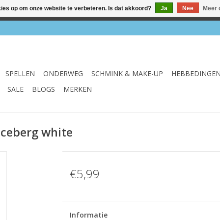
kies op om onze website te verbeteren. Is dat akkoord?
Ja
Nee
Meer 
el & webshop ✔ Gratis verzenden vanaf €75 ✔ Levertijd 1-3 we
SPELLEN
ONDERWEG
SCHMINK & MAKE-UP
HEBBEDINGE
SALE
BLOGS
MERKEN
Iceberg white
€5,99
Informatie