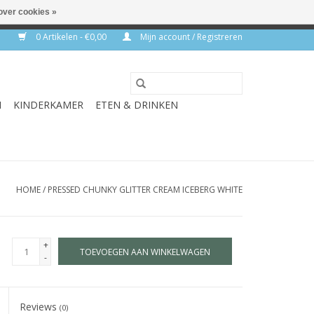
over cookies »
rkdagen
0 Artikelen - €0,00
Mijn account / Registreren
N
KINDERKAMER
ETEN & DRINKEN
HOME
/
PRESSED CHUNKY GLITTER CREAM ICEBERG WHITE
+
TOEVOEGEN AAN WINKELWAGEN
-
Reviews
(0)