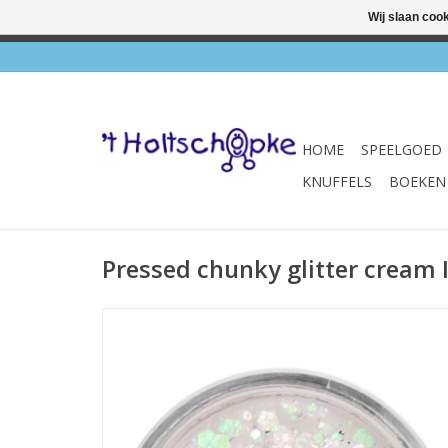
Wij slaan coo
✔ Wink
HOME
SPEELGOED
KNUFFELS
BOEKEN
Pressed chunky glitter cream 