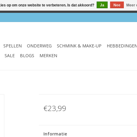
kies op om onze website te verbeteren. Is dat akkoord?
Ja
Nee
Meer 
el & webshop ✔ Gratis verzenden vanaf €75 ✔ Levertijd 1-3 we
SPELLEN
ONDERWEG
SCHMINK & MAKE-UP
HEBBEDINGE
SALE
BLOGS
MERKEN
€23,99
Informatie