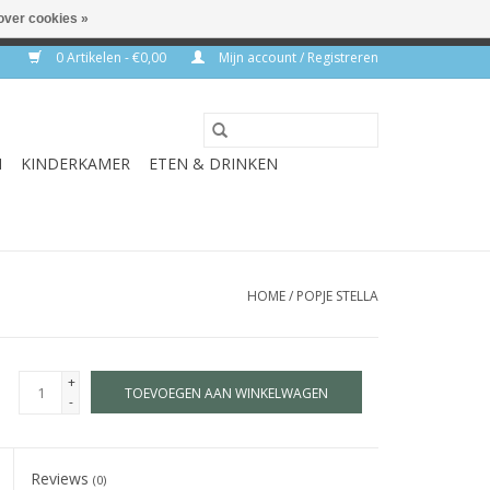
over cookies »
rkdagen
0 Artikelen - €0,00
Mijn account / Registreren
N
KINDERKAMER
ETEN & DRINKEN
HOME
/
POPJE STELLA
+
TOEVOEGEN AAN WINKELWAGEN
-
Reviews
(0)