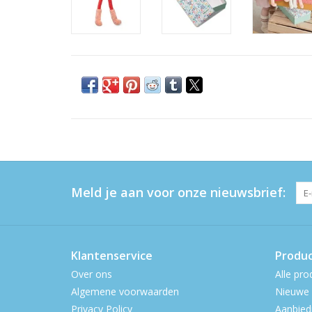
Meld je aan voor onze nieuwsbrief:
Klantenservice
Produ
Over ons
Alle pro
Algemene voorwaarden
Nieuwe 
Privacy Policy
Aanbied