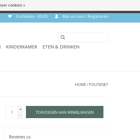
over cookies »
rkdagen
0 Artikelen - €0,00
Mijn account / Registreren
N
KINDERKAMER
ETEN & DRINKEN
HOME
/
POLITIESET
+
TOEVOEGEN AAN WINKELWAGEN
-
Reviews
(0)