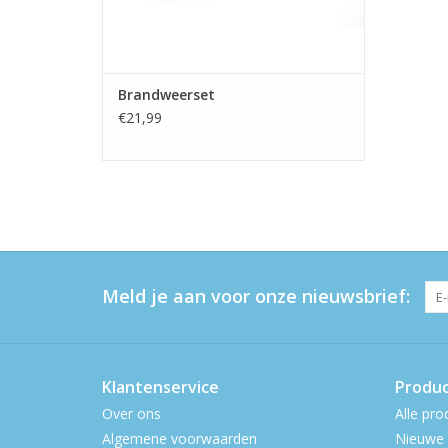
Brandweerset
€21,99
Meld je aan voor onze nieuwsbrief:
Klantenservice
Produ
Over ons
Alle pro
Algemene voorwaarden
Nieuwe 