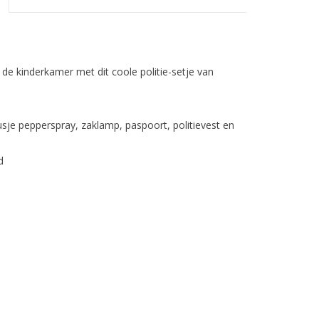
de kinderkamer met dit coole politie-setje van
busje pepperspray, zaklamp, paspoort, politievest en
d