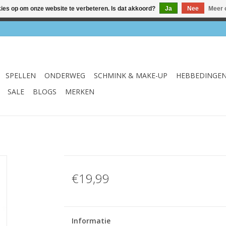
kies op om onze website te verbeteren. Is dat akkoord?
Ja
Nee
Meer 
el & webshop ✔ Gratis verzenden vanaf €75 ✔ Levertijd 1-3 we
SPELLEN
ONDERWEG
SCHMINK & MAKE-UP
HEBBEDINGE
SALE
BLOGS
MERKEN
€19,99
Informatie