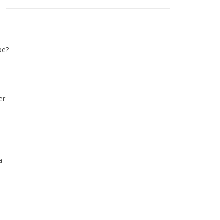
pe?
.
er
a