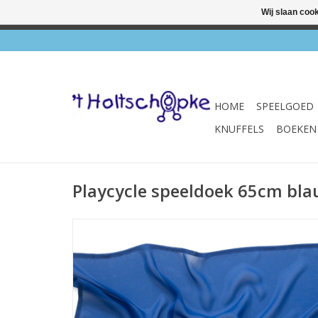
Wij slaan coo
✔ Wink
HOME
SPEELGOED
KNUFFELS
BOEKEN
Playcycle speeldoek 65cm bl