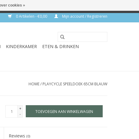
over cookies »
rkdagen
0 Artikelen - €0,00
Mijn account / Registreren
N
KINDERKAMER
ETEN & DRINKEN
HOME
/
PLAYCYCLE SPEELDOEK 65CM BLAUW
+
TOEVOEGEN AAN WINKELWAGEN
-
Reviews
(0)