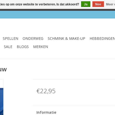
kies op om onze website te verbeteren. Is dat akkoord?
Ja
Nee
Meer 
el & webshop ✔ Gratis verzenden vanaf €75 ✔ Levertijd 1-3 we
SPELLEN
ONDERWEG
SCHMINK & MAKE-UP
HEBBEDINGE
SALE
BLOGS
MERKEN
auw
€22,95
Informatie