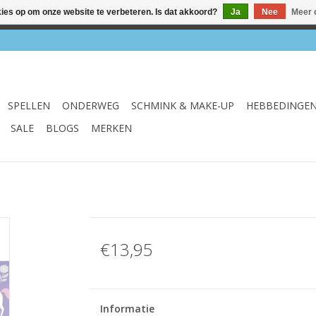
kies op om onze website te verbeteren. Is dat akkoord?
Ja
Nee
Meer 
el & webshop ✔ Gratis verzenden vanaf €75 ✔ Levertijd 1-3 we
SPELLEN
ONDERWEG
SCHMINK & MAKE-UP
HEBBEDINGE
SALE
BLOGS
MERKEN
€13,95
Informatie