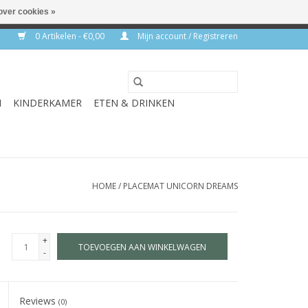
over cookies »
rkdagen
0 Artikelen - €0,00
Mijn account / Registreren
N
KINDERKAMER
ETEN & DRINKEN
HOME
/
PLACEMAT UNICORN DREAMS
+
TOEVOEGEN AAN WINKELWAGEN
-
Reviews
(0)