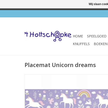
Wij slaan coo
✔ Wink
HOME
SPEELGOED
KNUFFELS
BOEKEN
Placemat Unicorn dreams