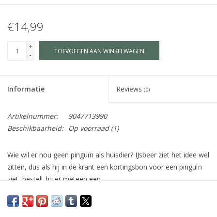
€14,99
+
TOEVOEGEN AAN WINKELWAGEN
-
Informatie
Reviews
(0)
Artikelnummer:
9047713990
Beschikbaarheid:
Op voorraad
(1)
Wie wil er nou geen pinguïn als huisdier? IJsbeer ziet het idee wel
zitten, dus als hij in de krant een kortingsbon voor een pinguïn
ziet, bestelt hij er meteen een.
Pinguïn is alles wat IJsbeer hoopt: lief, gezellig, hij kan met hem
spelen maar Pinguïn lijkt niet zo blij en op een gegeven moment
raakt IJsbeer hem kwijt.