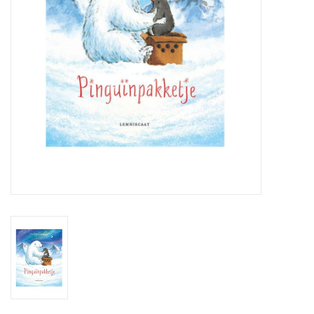
eten & drinken
knuffels
boeken
SALE
Blogs
Merken