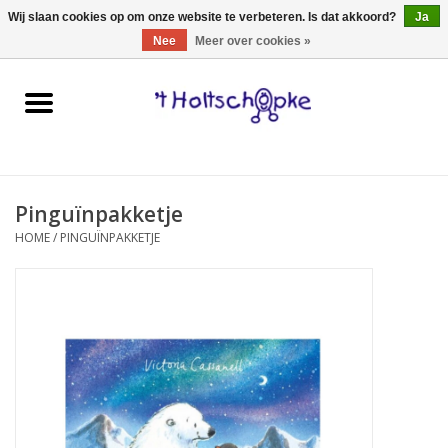
0 Artikelen - €0,00
Wij slaan cookies op om onze website te verbeteren. Is dat akkoord?
Ja
Nee
Meer over cookies »
Home
speelgoed
Pinguïnpakketje
spellen
HOME
/
PINGUÏNPAKKETJE
onderweg
schmink & make-up
hebbedingen
kinderkamer