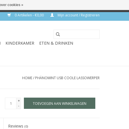
over cookies »
rkdagen
0 Artikelen - €0,00
Mijn account / Registreren
N
KINDERKAMER
ETEN & DRINKEN
HOME
/
PHÄNOMINT USB COOLE LASSOWERPER
+
TOEVOEGEN AAN WINKELWAGEN
-
Reviews
(0)