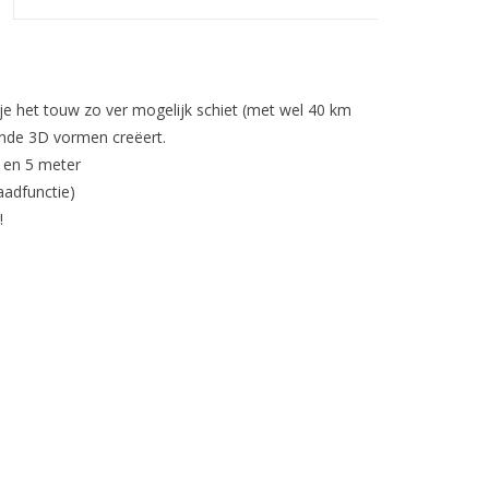
je het touw zo ver mogelijk schiet (met wel 40 km
tende 3D vormen creëert.
3 en 5 meter
aadfunctie)
!