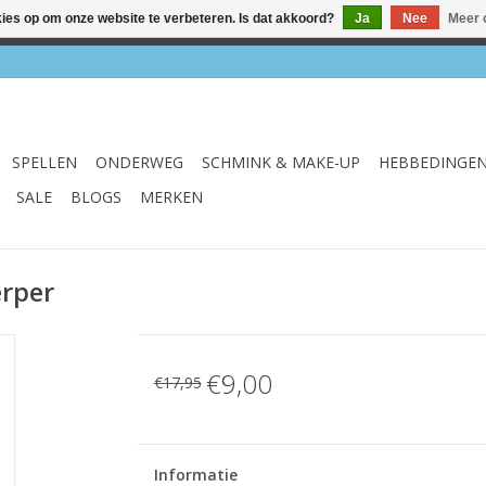
kies op om onze website te verbeteren. Is dat akkoord?
Ja
Nee
Meer 
el & webshop ✔ Gratis verzenden vanaf €75 ✔ Levertijd 1-3 we
SPELLEN
ONDERWEG
SCHMINK & MAKE-UP
HEBBEDINGE
SALE
BLOGS
MERKEN
rper
€9,00
€17,95
Informatie