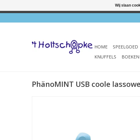
Wij slaan coo
✔ Wink
HOME
SPEELGOED
KNUFFELS
BOEKEN
PhänoMINT USB coole lassowe