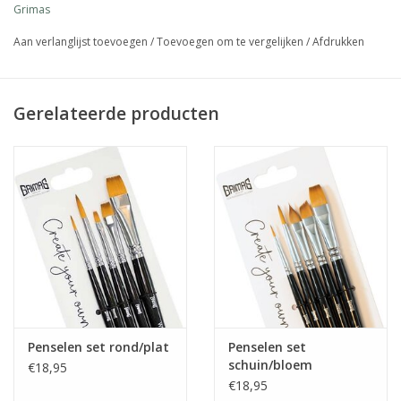
Grimas
bloemblaadjes.
Aan verlanglijst toevoegen
/
Toevoegen om te vergelijken
/
Afdrukken
De penselen nemen de make-up snel op, liggen fijn in de hand
en behouden hun vorm goed.
Gerelateerde producten
Reinigen
Reinig de penselen met water en zeep of shampoo. Breng de
vochtige haren na het wassen met de hand in de juiste vorm en
laat het penseel liggend op een handdoekje drogen. Zet het
vochtige penseel tijdens het drogen niet rechtop want dan trekt
het vocht in de schacht. Laat de penselen niet langdurig in een
bakje met water staan, want dit is nadelig voor de haren.
De haren kunnen op den duur verkleuren, maar dit is van geen
enkele invloed op het make-upresultaat.
Penselen set rond/plat
Penselen set
schuin/bloem
€18,95
€18,95