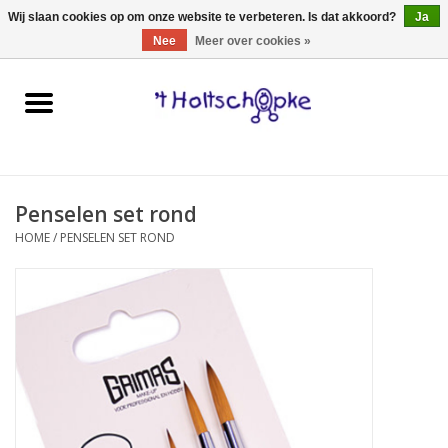
0 Artikelen - €0,00
Wij slaan cookies op om onze website te verbeteren. Is dat akkoord?
Ja
Nee
Meer over cookies »
Home
speelgoed
Penselen set rond
spellen
HOME
/
PENSELEN SET ROND
onderweg
schmink & make-up
hebbedingen
kinderkamer