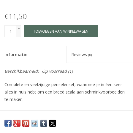
€11,50
+
TOEVOEGEN AAN WINKELWAGEN
-
Informatie
Reviews
(0)
Beschikbaarheid:
Op voorraad
(1)
Complete en veelzijdige penselenset, waarmee je in één keer
alles in huis hebt om een breed scala aan schminkvoorbeelden
te maken.
De set bestaat uit 3 verschillende synthetische penselen:
2 ronde penselen (Round 2, 4 & 6) zijn zeer geschikt voor het
creëren van vloeiende lijnen en het maken van druppels en