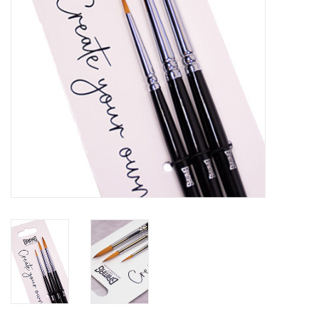
eten & drinken
knuffels
boeken
SALE
Blogs
Merken