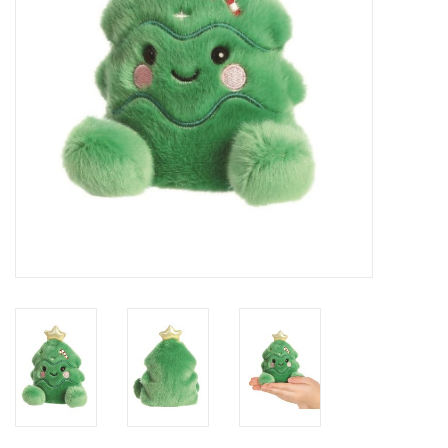
eten & drinken
knuffels
boeken
SALE
Blogs
Merken