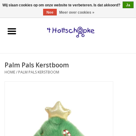
0 Artikelen - €0,00
Wij slaan cookies op om onze website te verbeteren. Is dat akkoord?
Ja
Nee
Meer over cookies »
Home
speelgoed
Palm Pals Kerstboom
spellen
HOME
/
PALM PALS KERSTBOOM
onderweg
schmink & make-up
hebbedingen
kinderkamer