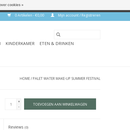
over cookies »
rkdagen
0 Artikelen - €0,00
Mijn account / Registreren
N
KINDERKAMER
ETEN & DRINKEN
HOME
/
PALET WATER MAKE-UP SUMMER FESTIVAL
+
TOEVOEGEN AAN WINKELWAGEN
-
Reviews
(0)