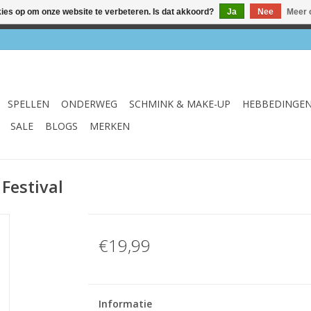
kies op om onze website te verbeteren. Is dat akkoord?
Ja
Nee
Meer 
el & webshop ✔ Gratis verzenden vanaf €75 ✔ Levertijd 1-3 we
SPELLEN
ONDERWEG
SCHMINK & MAKE-UP
HEBBEDINGE
SALE
BLOGS
MERKEN
Festival
€19,99
Informatie