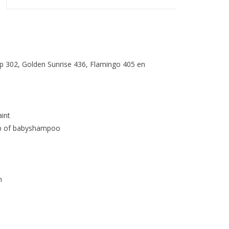
up 302, Golden Sunrise 436, Flamingo 405 en
int
ep of babyshampoo
n