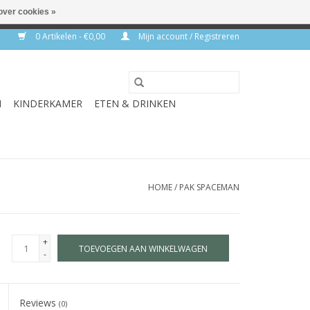
over cookies »
rkdagen
0 Artikelen - €0,00
Mijn account / Registreren
N
KINDERKAMER
ETEN & DRINKEN
HOME
/
PAK SPACEMAN
+
TOEVOEGEN AAN WINKELWAGEN
-
Reviews
(0)