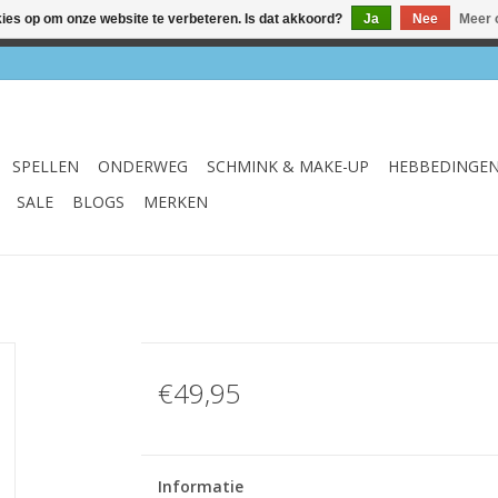
kies op om onze website te verbeteren. Is dat akkoord?
Ja
Nee
Meer 
el & webshop ✔ Gratis verzenden vanaf €75 ✔ Levertijd 1-3 we
SPELLEN
ONDERWEG
SCHMINK & MAKE-UP
HEBBEDINGE
SALE
BLOGS
MERKEN
€49,95
Informatie