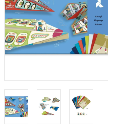
eten & drinken
knuffels
boeken
SALE
Blogs
Merken