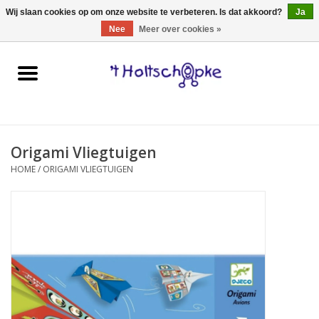
0 Artikelen - €0,00
Wij slaan cookies op om onze website te verbeteren. Is dat akkoord?
Ja
Nee
Meer over cookies »
Home
speelgoed
Origami Vliegtuigen
spellen
HOME
/
ORIGAMI VLIEGTUIGEN
onderweg
schmink & make-up
hebbedingen
kinderkamer