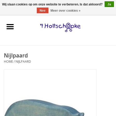
0 Artikelen - €0,00
Wij slaan cookies op om onze website te verbeteren. Is dat akkoord?
Ja
Nee
Meer over cookies »
Home
speelgoed
Nijlpaard
spellen
HOME
/
NIJLPAARD
onderweg
schmink & make-up
hebbedingen
kinderkamer