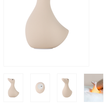
eten & drinken
knuffels
boeken
SALE
Blogs
Merken