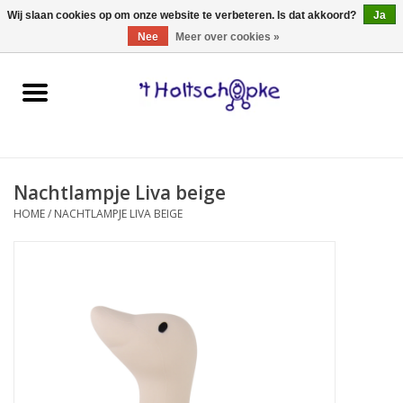
0 Artikelen - €0,00
Wij slaan cookies op om onze website te verbeteren. Is dat akkoord?
Ja
Nee
Meer over cookies »
Home
speelgoed
Nachtlampje Liva beige
spellen
HOME
/
NACHTLAMPJE LIVA BEIGE
onderweg
schmink & make-up
hebbedingen
kinderkamer