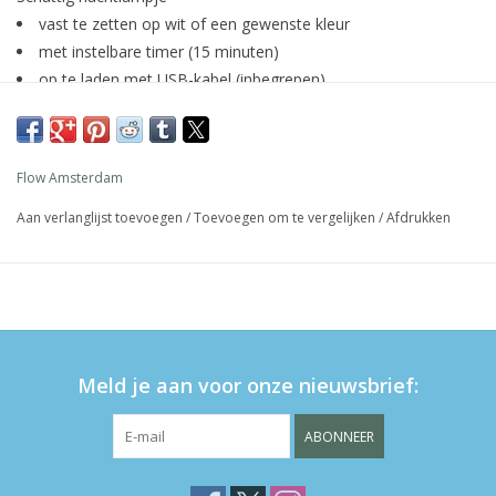
vast te zetten op wit of een gewenste kleur
met instelbare timer (15 minuten)
op te laden met USB-kabel (inbegrepen)
materiaal: siliconen
hoogte: 19cm
Flow Amsterdam
Aan verlanglijst toevoegen
/
Toevoegen om te vergelijken
/
Afdrukken
Meld je aan voor onze nieuwsbrief:
ABONNEER