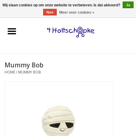
0 Artikelen - €0,00
Wij slaan cookies op om onze website te verbeteren. Is dat akkoord?
Ja
Nee
Meer over cookies »
Home
speelgoed
Mummy Bob
spellen
HOME
/
MUMMY BOB
onderweg
schmink & make-up
hebbedingen
kinderkamer