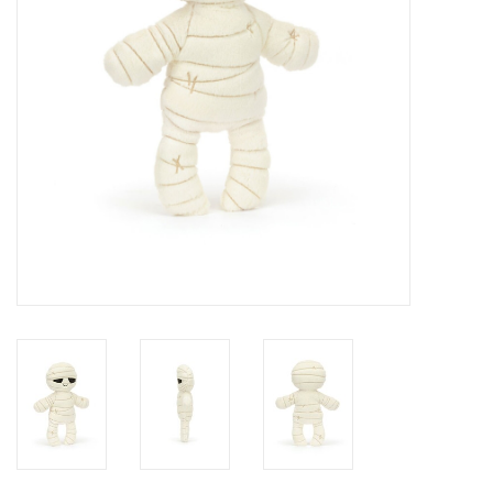
eten & drinken
knuffels
boeken
SALE
Blogs
Merken