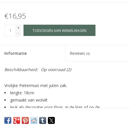
€16,95
+
TOEVOEGEN AAN WINKELWAGEN
-
Informatie
Reviews
(0)
Beschikbaarheid:
Op voorraad
(2)
Vrolijke Pietermuis met juten zak.
lengte: 18cm
gemaakt van wolvilt
leuk als decoratie voor thuis, in de klas of op de
seizoenstafel
fairtrade gemaakt in Nepal (Social Enterprise)