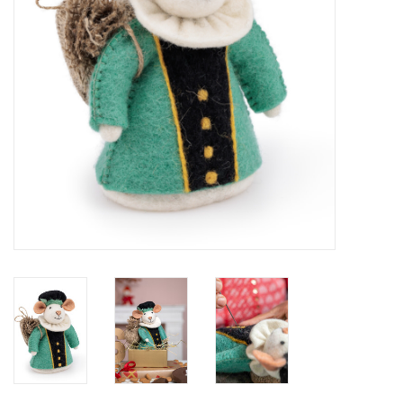
eten & drinken
knuffels
boeken
SALE
Blogs
Merken