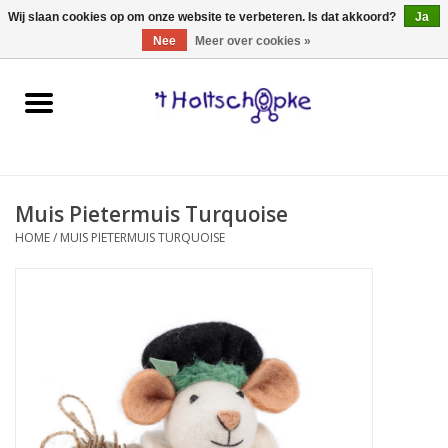
0 Artikelen - €0,00
Wij slaan cookies op om onze website te verbeteren. Is dat akkoord?
Ja
Nee
Meer over cookies »
Home
speelgoed
Muis Pietermuis Turquoise
spellen
HOME
/
MUIS PIETERMUIS TURQUOISE
onderweg
schmink & make-up
hebbedingen
kinderkamer