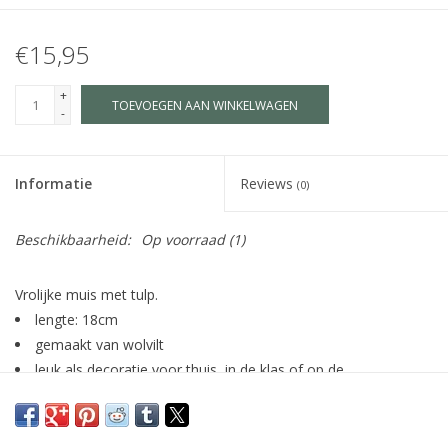
€15,95
+
TOEVOEGEN AAN WINKELWAGEN
-
Informatie
Reviews
(0)
Beschikbaarheid:
Op voorraad
(1)
Vrolijke muis met tulp.
lengte: 18cm
gemaakt van wolvilt
leuk als decoratie voor thuis, in de klas of op de
seizoenstafel
fairtrade gemaakt in Nepal (Social Enterprise)