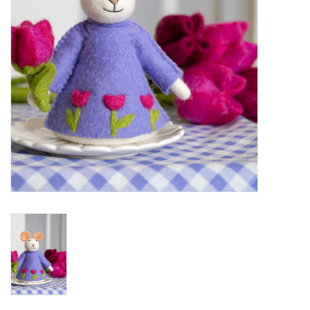
eten & drinken
knuffels
boeken
SALE
Blogs
Merken