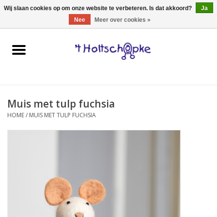
0 Artikelen - €0,00
Wij slaan cookies op om onze website te verbeteren. Is dat akkoord?
Ja
Nee
Meer over cookies »
Home
speelgoed
Muis met tulp fuchsia
spellen
HOME
/
MUIS MET TULP FUCHSIA
onderweg
schmink & make-up
hebbedingen
kinderkamer