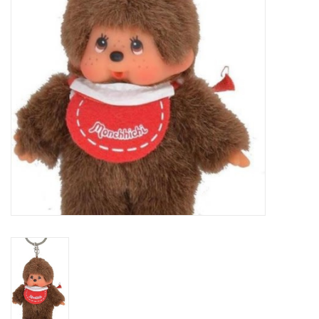
eten & drinken
knuffels
boeken
SALE
Blogs
Merken