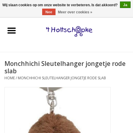
0 Artikelen - €0,00
Wij slaan cookies op om onze website te verbeteren. Is dat akkoord?
Ja
Nee
Meer over cookies »
Home
speelgoed
Monchhichi Sleutelhanger jongetje rode
spellen
slab
HOME
/
MONCHHICHI SLEUTELHANGER JONGETJE RODE SLAB
onderweg
schmink & make-up
hebbedingen
kinderkamer