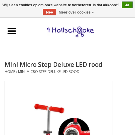
0 Artikelen - €0,00
Wij slaan cookies op om onze website te verbeteren. Is dat akkoord?
Ja
Nee
Meer over cookies »
Home
speelgoed
Mini Micro Step Deluxe LED rood
spellen
HOME
/
MINI MICRO STEP DELUXE LED ROOD
onderweg
schmink & make-up
hebbedingen
kinderkamer