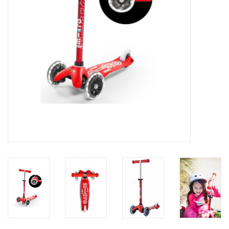
eten & drinken
knuffels
boeken
SALE
Blogs
Merken