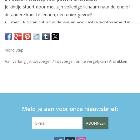
Je kindje stuurt door met zijn volledige lichaam naar de ene of
de andere kant te leunen; een uniek gevoel!
met LED-verlichting in de wielen voor extra zichtbaarheid in
het donker.
in hoogte verstelbaar
geschikt voor kinderen vanaf 2 jaar
Micro Step
lean-and-steer mechanisme * ontwikkelt evenwichtsgevoel
en coordinatievermogen
Aan verlanglijst toevoegen
/
Toevoegen om te vergelijken
/
Afdrukken
laag driewielig ontwerp voor stabiliteit
rem aan de achterzijde voor veiligheid (met anti-
verhittingssysteem)
makkelijk demonteerbaar
lichtgewicht: 1,5kg
Meld je aan voor onze nieuwsbrief:
transparante wielen voor gebruik binnen en buiten
ABONNEER