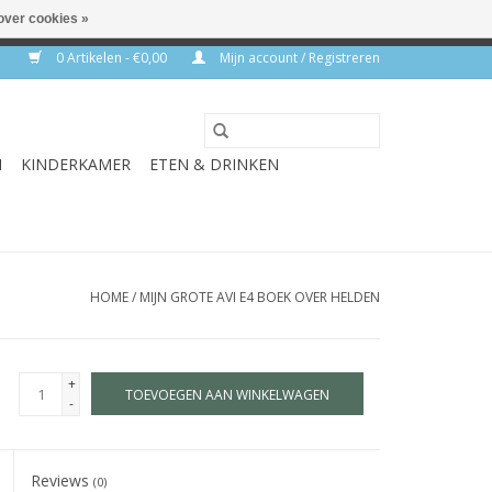
over cookies »
rkdagen
0 Artikelen - €0,00
Mijn account / Registreren
N
KINDERKAMER
ETEN & DRINKEN
HOME
/
MIJN GROTE AVI E4 BOEK OVER HELDEN
+
TOEVOEGEN AAN WINKELWAGEN
-
Reviews
(0)