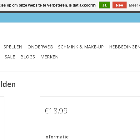
kies op om onze website te verbeteren. Is dat akkoord?
Ja
Nee
Meer 
el & webshop ✔ Gratis verzenden vanaf €75 ✔ Levertijd 1-3 we
SPELLEN
ONDERWEG
SCHMINK & MAKE-UP
HEBBEDINGE
SALE
BLOGS
MERKEN
elden
€18,99
Informatie