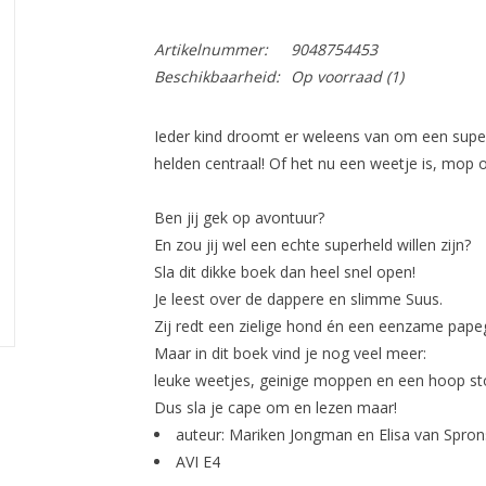
Artikelnummer:
9048754453
Beschikbaarheid:
Op voorraad
(1)
Ieder kind droomt er weleens van om een superhe
helden centraal! Of het nu een weetje is, mop of
Ben jij gek op avontuur?
En zou jij wel een echte superheld willen zijn?
Sla dit dikke boek dan heel snel open!
Je leest over de dappere en slimme Suus.
Zij redt een zielige hond én een eenzame papeg
Maar in dit boek vind je nog veel meer:
leuke weetjes, geinige moppen en een hoop sto
Dus sla je cape om en lezen maar!
auteur: Mariken Jongman en Elisa van Spro
AVI E4