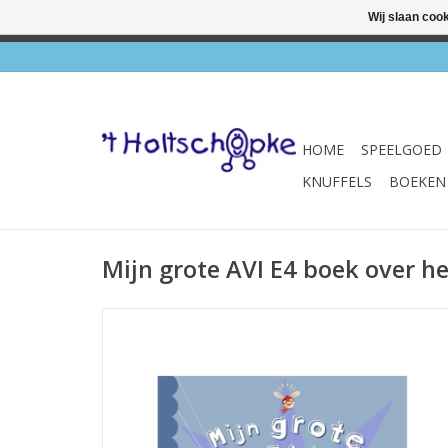
Wij slaan coo
✔ Wink
HOME
SPEELGOED
KNUFFELS
BOEKEN
Mijn grote AVI E4 boek over h