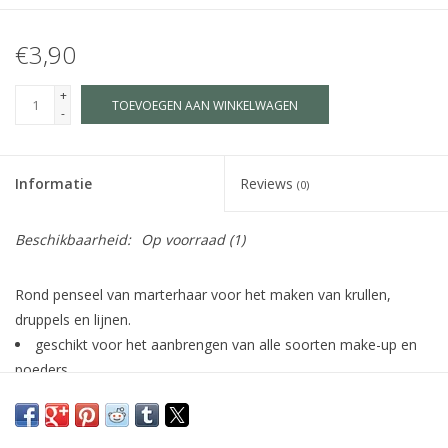
€3,90
+
TOEVOEGEN AAN WINKELWAGEN
-
Informatie
Reviews
(0)
Beschikbaarheid:
Op voorraad
(1)
Rond penseel van marterhaar voor het maken van krullen,
druppels en lijnen.
geschikt voor het aanbrengen van alle soorten make-up en
poeders
het veerkrachtige marterhaar behoudt zijn soepelheid en is
van een hoogwaardige kwaliteit