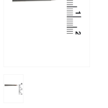
eten & drinken
knuffels
boeken
SALE
Blogs
Merken