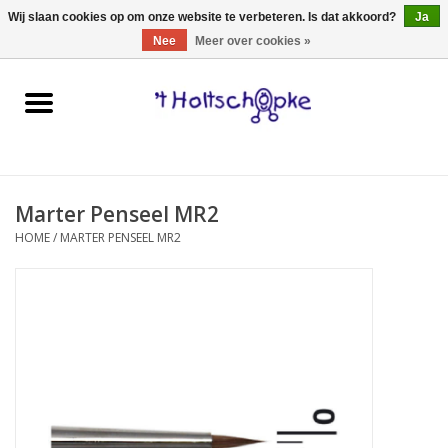
0 Artikelen - €0,00
Wij slaan cookies op om onze website te verbeteren. Is dat akkoord?
Ja
Nee
Meer over cookies »
Home
speelgoed
Marter Penseel MR2
spellen
HOME
/
MARTER PENSEEL MR2
onderweg
schmink & make-up
hebbedingen
kinderkamer