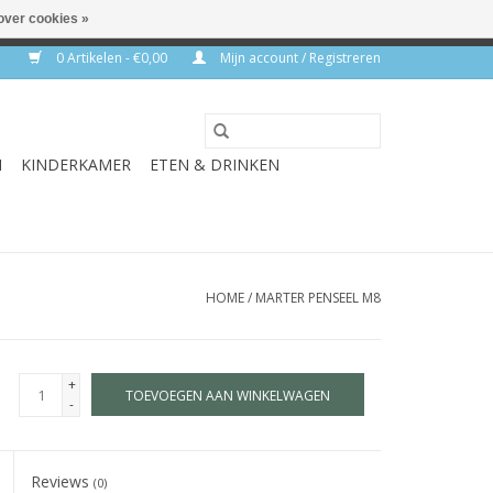
over cookies »
rkdagen
0 Artikelen - €0,00
Mijn account / Registreren
N
KINDERKAMER
ETEN & DRINKEN
HOME
/
MARTER PENSEEL M8
+
TOEVOEGEN AAN WINKELWAGEN
-
Reviews
(0)