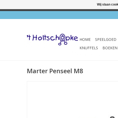
Wij slaan coo
✔ Wink
HOME
SPEELGOED
KNUFFELS
BOEKEN
Marter Penseel M8