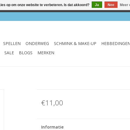
kies op om onze website te verbeteren. Is dat akkoord?
Ja
Nee
Meer 
el & webshop ✔ Gratis verzenden vanaf €75 ✔ Levertijd 1-3 we
SPELLEN
ONDERWEG
SCHMINK & MAKE-UP
HEBBEDINGE
SALE
BLOGS
MERKEN
€11,00
Informatie