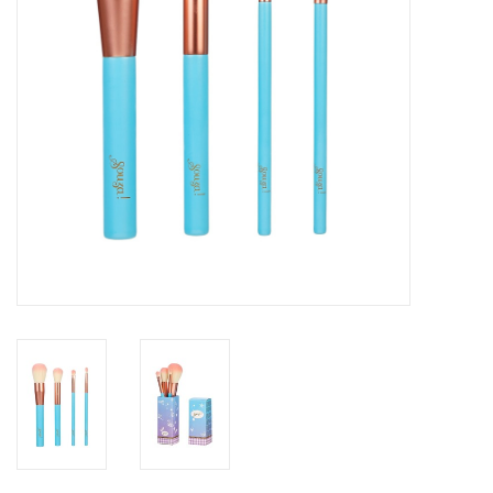
eten & drinken
knuffels
boeken
SALE
Blogs
Merken