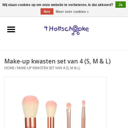
0 Artikelen - €0,00
Wij slaan cookies op om onze website te verbeteren. Is dat akkoord?
Ja
Nee
Meer over cookies »
Home
speelgoed
Make-up kwasten set van 4 (S, M & L)
spellen
HOME
/
MAKE-UP KWASTEN SET VAN 4 (S, M & L)
onderweg
schmink & make-up
hebbedingen
kinderkamer