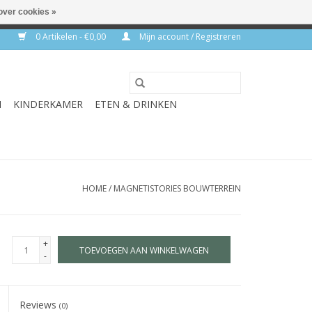
over cookies »
rkdagen
0 Artikelen - €0,00
Mijn account / Registreren
N
KINDERKAMER
ETEN & DRINKEN
HOME
/
MAGNETISTORIES BOUWTERREIN
+
TOEVOEGEN AAN WINKELWAGEN
-
Reviews
(0)