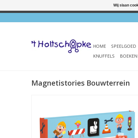
Wij slaan coo
✔ Wink
HOME
SPEELGOED
KNUFFELS
BOEKEN
Magnetistories Bouwterrein