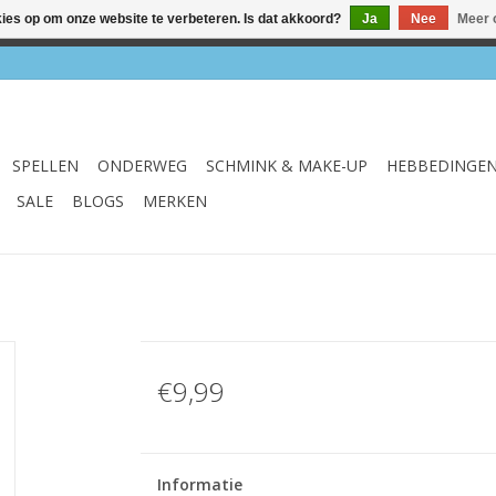
kies op om onze website te verbeteren. Is dat akkoord?
Ja
Nee
Meer 
el & webshop ✔ Gratis verzenden vanaf €75 ✔ Levertijd 1-3 we
SPELLEN
ONDERWEG
SCHMINK & MAKE-UP
HEBBEDINGE
SALE
BLOGS
MERKEN
€9,99
Informatie