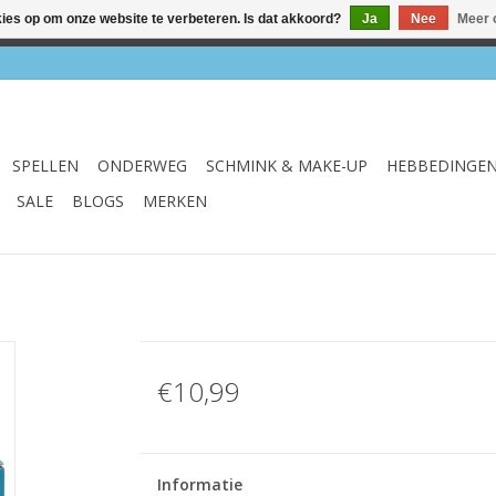
kies op om onze website te verbeteren. Is dat akkoord?
Ja
Nee
Meer 
el & webshop ✔ Gratis verzenden vanaf €75 ✔ Levertijd 1-3 we
SPELLEN
ONDERWEG
SCHMINK & MAKE-UP
HEBBEDINGE
SALE
BLOGS
MERKEN
€10,99
Informatie