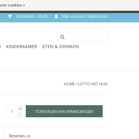
over cookies »
rkdagen
0 Artikelen - €0,00
Mijn account / Registreren
N
KINDERKAMER
ETEN & DRINKEN
HOME
/
LOTTO HET HUIS
+
TOEVOEGEN AAN WINKELWAGEN
-
Reviews
(0)