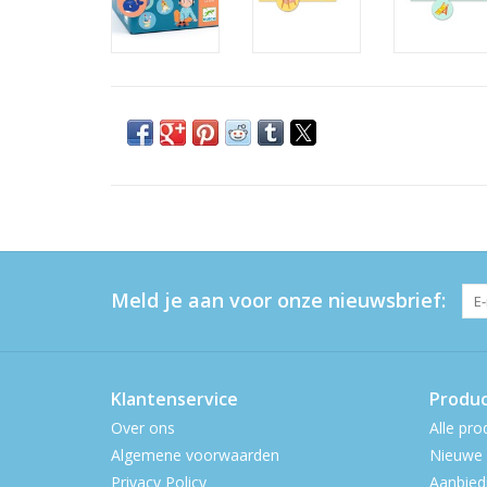
Meld je aan voor onze nieuwsbrief:
Klantenservice
Produ
Over ons
Alle pro
Algemene voorwaarden
Nieuwe 
Privacy Policy
Aanbied