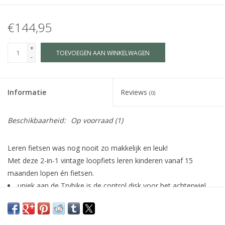
€144,95
+
TOEVOEGEN AAN WINKELWAGEN
-
Informatie
Reviews
(0)
Beschikbaarheid:
Op voorraad
(1)
Leren fietsen was nog nooit zo makkelijk en leuk!
Met deze 2-in-1 vintage loopfiets leren kinderen vanaf 15
maanden lopen én fietsen.
uniek aan de Trybike is de control disk voor het achterwiel.
Hiermee kun je de fiets nog lager of hoger zetten en kun je de
wielbasis langer of korter maken. Op deze manier creëer je de
perfecte instelling voor het niveau en de vaardigheden van elk