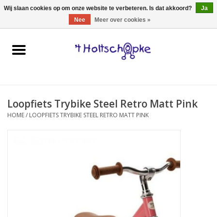
0 Artikelen - €0,00
Wij slaan cookies op om onze website te verbeteren. Is dat akkoord?
Ja
Nee
Meer over cookies »
Home
speelgoed
Loopfiets Trybike Steel Retro Matt Pink
spellen
HOME
/
LOOPFIETS TRYBIKE STEEL RETRO MATT PINK
onderweg
schmink & make-up
hebbedingen
kinderkamer