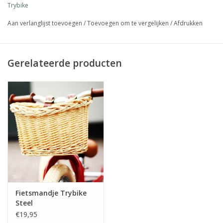
Trybike
kind.
door de unieke voetensteun leren kinderen later nog beter
Aan verlanglijst toevoegen
/
Toevoegen om te vergelijken
/
Afdrukken
balanceren en wordt het fietsen met trappers een makkie.
eenvoudig om te bouwen van van 3-wieler naar 2-wieler
zadelhoogte verstelbaar van 30-45cm
Gerelateerde producten
Fietsmandje Trybike
Steel
€19,95