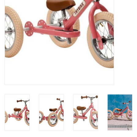
eten & drinken
knuffels
boeken
SALE
Blogs
Merken