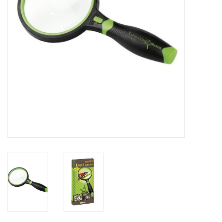
eten & drinken
knuffels
boeken
SALE
Blogs
Merken