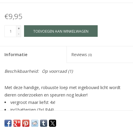
€9,95
+
TOEVOEGEN AAN WINKELWAGEN
-
Informatie
Reviews
(0)
Beschikbaarheid:
Op voorraad
(1)
Met deze handige, robuuste loep met ingebouwd licht wordt
dieren onderzoeken en speuren nog leuker!
vergroot maar liefst 4x!
incl.batterijen (3xLR44)
afmeting 8,5x19x2,5 cm