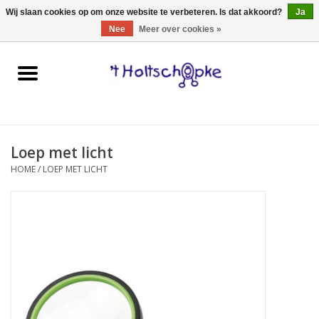
0 Artikelen - €0,00
Wij slaan cookies op om onze website te verbeteren. Is dat akkoord?
Ja
Nee
Meer over cookies »
Home
speelgoed
Loep met licht
spellen
HOME
/
LOEP MET LICHT
onderweg
schmink & make-up
hebbedingen
kinderkamer