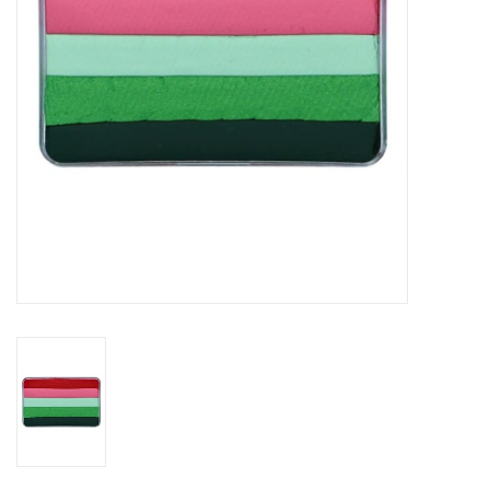
eten & drinken
knuffels
boeken
SALE
Blogs
Merken