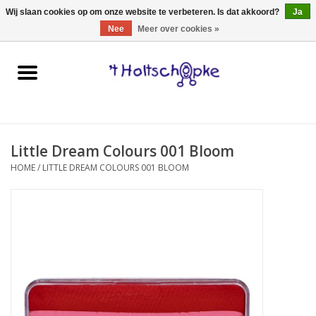
0 Artikelen - €0,00
Wij slaan cookies op om onze website te verbeteren. Is dat akkoord?
Ja
Nee
Meer over cookies »
Home
speelgoed
Little Dream Colours 001 Bloom
spellen
HOME
/
LITTLE DREAM COLOURS 001 BLOOM
onderweg
schmink & make-up
hebbedingen
kinderkamer