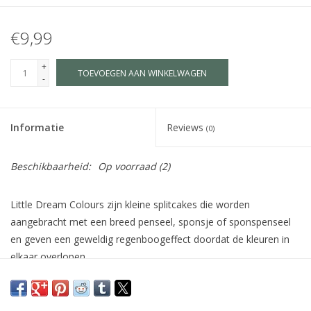
€9,99
+
TOEVOEGEN AAN WINKELWAGEN
-
Informatie
Reviews
(0)
Beschikbaarheid:
Op voorraad
(2)
Little Dream Colours zijn kleine splitcakes die worden
aangebracht met een breed penseel, sponsje of sponspenseel
en geven een geweldig regenboogeffect doordat de kleuren in
elkaar overlopen.
inhoud: 30 gram
zeer gebruiksvriendelijk en kindvriendelijk
uitermate geschikt voor facepaint en bodypaint