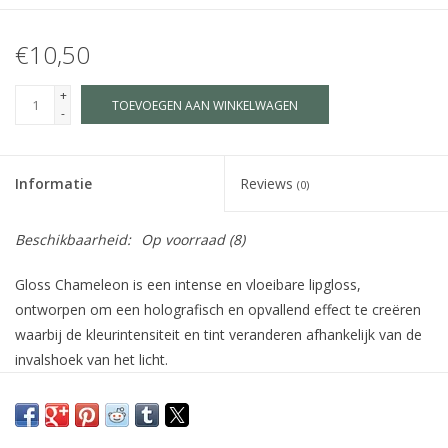
€10,50
+
TOEVOEGEN AAN WINKELWAGEN
-
Informatie
Reviews
(0)
Beschikbaarheid:
Op voorraad
(8)
Gloss Chameleon is een intense en vloeibare lipgloss,
ontworpen om een holografisch en opvallend effect te creëren
waarbij de kleurintensiteit en tint veranderen afhankelijk van de
invalshoek van het licht.
Het kan direct op de lippen of over lippenstift of schmink
worden aangebracht voor een glanzend holografisch resultaat.