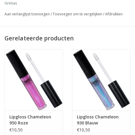
Grimas
• holografisch effect
Aan verlanglijst toevoegen
/
Toevoegen om te vergelijken
/
Afdrukken
• verzorgende formule
• eenvoudig aan te brengen
• perfect dekkend resultaat
Gerelateerde producten
• hoogste kwaliteit grondstoffen
• veilig voor gebruik in de buurt van de ogen en op de lippen
• ongeparfumeerd
• parabeenvrij
• glutenvrij
Lipgloss Chameleon
Lipgloss Chameleon
950 Roze
930 Blauw
€10,50
€10,50