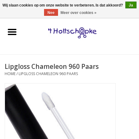
0 Artikelen - €0,00
Wij slaan cookies op om onze website te verbeteren. Is dat akkoord?
Ja
Nee
Meer over cookies »
Home
speelgoed
Lipgloss Chameleon 960 Paars
spellen
HOME
/
LIPGLOSS CHAMELEON 960 PAARS
onderweg
schmink & make-up
hebbedingen
kinderkamer