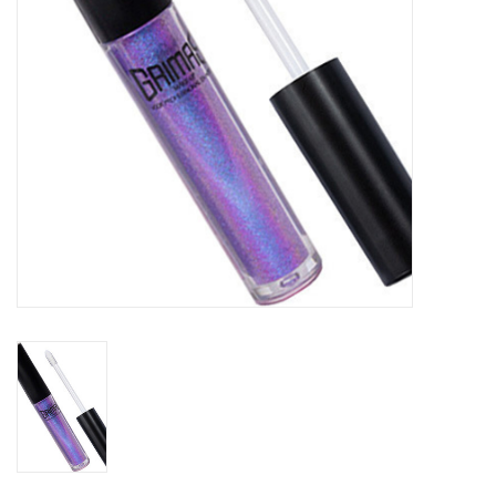
eten & drinken
knuffels
boeken
SALE
Blogs
Merken