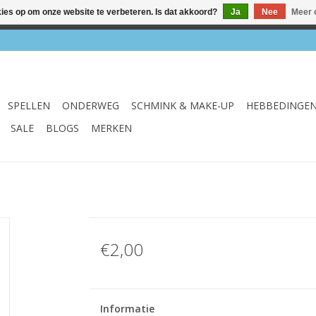
kies op om onze website te verbeteren. Is dat akkoord?
Ja
Nee
Meer 
el & webshop ✔ Gratis verzenden vanaf €75 ✔ Levertijd 1-3 we
SPELLEN
ONDERWEG
SCHMINK & MAKE-UP
HEBBEDINGE
SALE
BLOGS
MERKEN
€2,00
Informatie