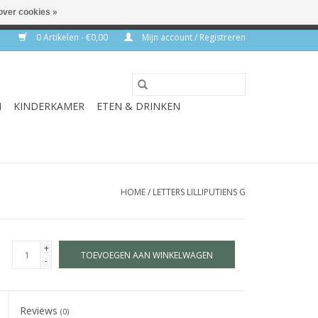
over cookies »
rkdagen
0 Artikelen - €0,00
Mijn account / Registreren
N
KINDERKAMER
ETEN & DRINKEN
HOME
/
LETTERS LILLIPUTIENS G
+
TOEVOEGEN AAN WINKELWAGEN
-
Reviews
(0)