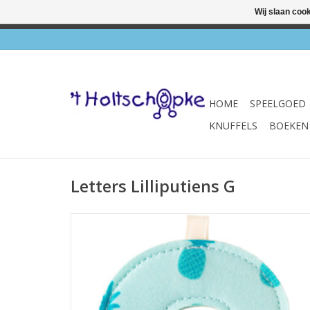
Wij slaan coo
✔ Wink
HOME
SPEELGOED
KNUFFELS
BOEKEN
Letters Lilliputiens G