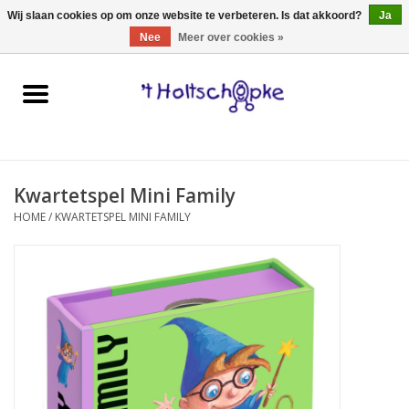
0 Artikelen - €0,00
Wij slaan cookies op om onze website te verbeteren. Is dat akkoord?
Ja
Nee
Meer over cookies »
Home
speelgoed
Kwartetspel Mini Family
spellen
HOME
/
KWARTETSPEL MINI FAMILY
onderweg
schmink & make-up
hebbedingen
kinderkamer