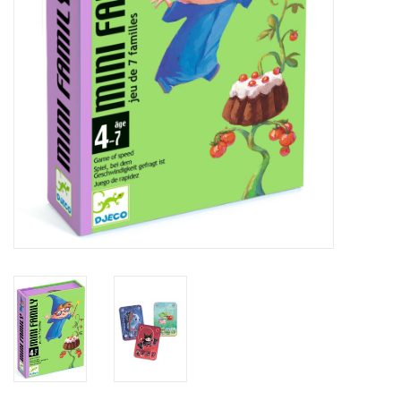
eten & drinken
knuffels
boeken
SALE
Blogs
Merken