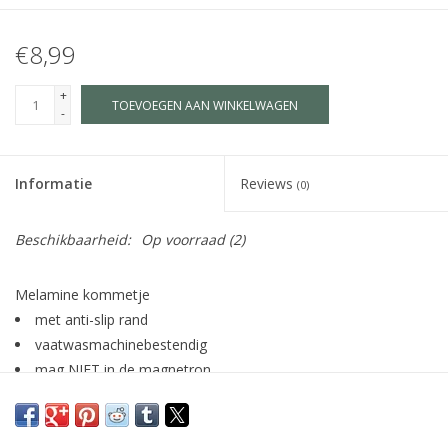
€8,99
+
TOEVOEGEN AAN WINKELWAGEN
-
Informatie
Reviews
(0)
Beschikbaarheid:
Op voorraad
(2)
Melamine kommetje
met anti-slip rand
vaatwasmachinebestendig
mag NIET in de magnetron