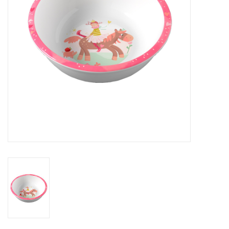
eten & drinken
knuffels
boeken
SALE
Blogs
Merken