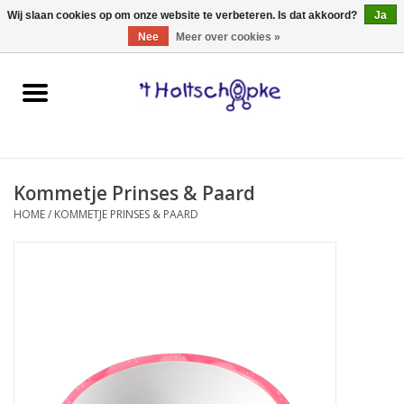
0 Artikelen - €0,00
Wij slaan cookies op om onze website te verbeteren. Is dat akkoord?
Ja
Nee
Meer over cookies »
Home
speelgoed
Kommetje Prinses & Paard
spellen
HOME
/
KOMMETJE PRINSES & PAARD
onderweg
schmink & make-up
hebbedingen
kinderkamer