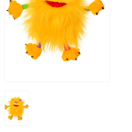
eten & drinken
knuffels
boeken
SALE
Blogs
Merken