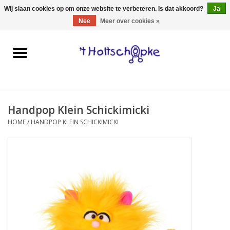
0 Artikelen - €0,00
Wij slaan cookies op om onze website te verbeteren. Is dat akkoord?
Ja
Nee
Meer over cookies »
Home
speelgoed
Handpop Klein Schickimicki
spellen
HOME
/
HANDPOP KLEIN SCHICKIMICKI
onderweg
schmink & make-up
hebbedingen
kinderkamer