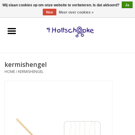
0 Artikelen - €0,00
Wij slaan cookies op om onze website te verbeteren. Is dat akkoord?
Ja
Nee
Meer over cookies »
Home
speelgoed
kermishengel
spellen
HOME
/
KERMISHENGEL
onderweg
schmink & make-up
hebbedingen
kinderkamer