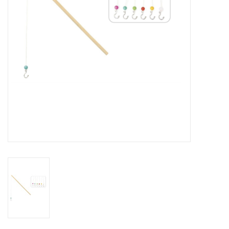
eten & drinken
knuffels
boeken
SALE
Blogs
Merken