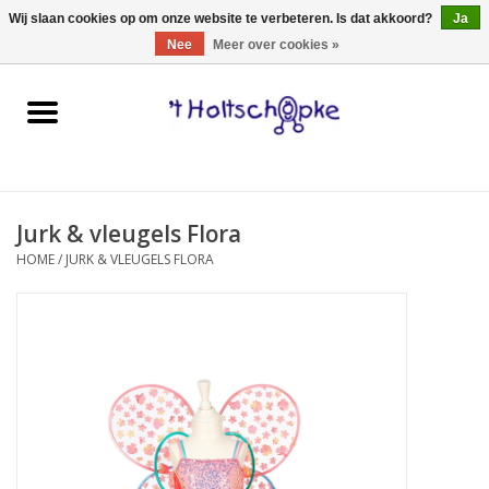
0 Artikelen - €0,00
Wij slaan cookies op om onze website te verbeteren. Is dat akkoord?
Ja
Nee
Meer over cookies »
Home
speelgoed
Jurk & vleugels Flora
spellen
HOME
/
JURK & VLEUGELS FLORA
onderweg
schmink & make-up
hebbedingen
kinderkamer