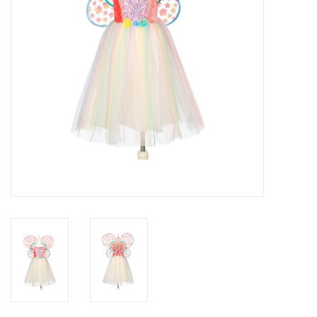
eten & drinken
knuffels
boeken
SALE
Blogs
Merken