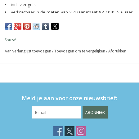
incl. vleugels
verkrijgbaar in de maten van 3-4 jaar (maat 98-104), 5-6 jaar
(maat 110-116) en 8-10 jaar (maat 128-140)
Souza!
Aan verlanglijst toevoegen
/
Toevoegen om te vergelijken
/
Afdrukken
Meld je aan voor onze nieuwsbrief:
ABONNEER