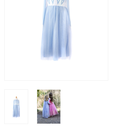
eten & drinken
knuffels
boeken
SALE
Blogs
Merken