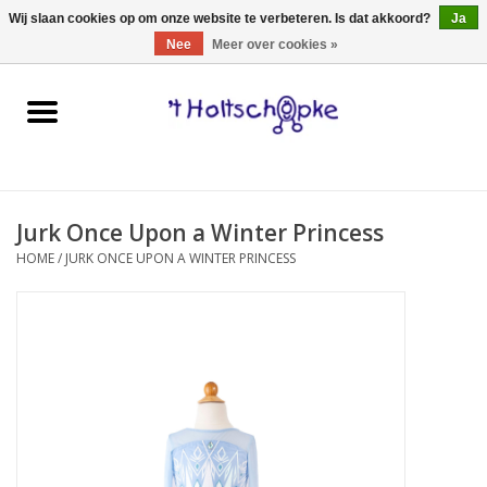
0 Artikelen - €0,00
Wij slaan cookies op om onze website te verbeteren. Is dat akkoord?
Ja
Nee
Meer over cookies »
Home
speelgoed
Jurk Once Upon a Winter Princess
spellen
HOME
/
JURK ONCE UPON A WINTER PRINCESS
onderweg
schmink & make-up
hebbedingen
kinderkamer