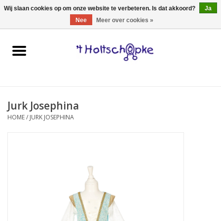
0 Artikelen - €0,00
Wij slaan cookies op om onze website te verbeteren. Is dat akkoord?
Ja
Nee
Meer over cookies »
Home
speelgoed
Jurk Josephina
spellen
HOME
/
JURK JOSEPHINA
onderweg
schmink & make-up
hebbedingen
kinderkamer