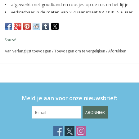
afgewerkt met goudband en roosjes op de rok en het lijfje
verkrijgbaar in de maten van 3-4 jaar (maat 98-104), 5-6 jaar
(maat 110-116) en 8-10 jaar (maat 128-140)
Souza!
Aan verlanglijst toevoegen
/
Toevoegen om te vergelijken
/
Afdrukken
Meld je aan voor onze nieuwsbrief:
ABONNEER