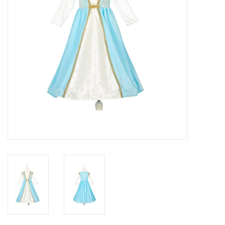
eten & drinken
knuffels
boeken
SALE
Blogs
Merken