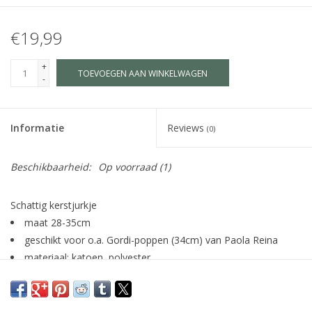
€19,99
+
TOEVOEGEN AAN WINKELWAGEN
-
Informatie
Reviews
(0)
Beschikbaarheid:
Op voorraad
(1)
Schattig kerstjurkje
maat 28-35cm
geschikt voor o.a. Gordi-poppen (34cm) van Paola Reina
materiaal: katoen, polyester
incl. houten kledinghangertje en haarband met gouden
sterren
excl. pop