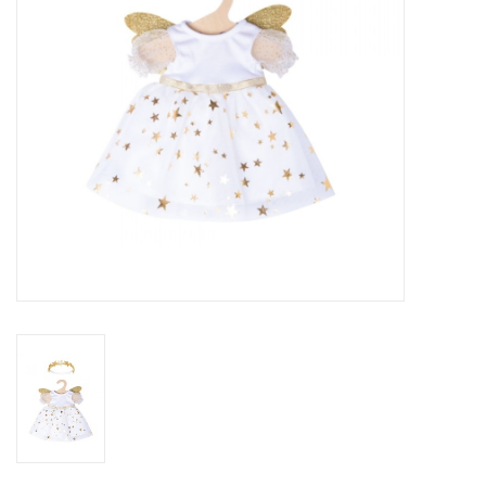
eten & drinken
knuffels
boeken
SALE
Blogs
Merken