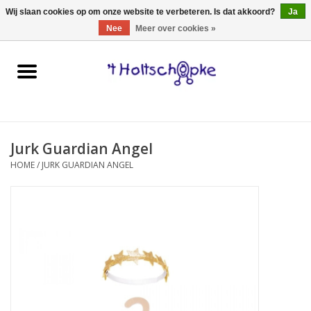
0 Artikelen - €0,00
Wij slaan cookies op om onze website te verbeteren. Is dat akkoord?
Ja
Nee
Meer over cookies »
Home
speelgoed
Jurk Guardian Angel
spellen
HOME
/
JURK GUARDIAN ANGEL
onderweg
schmink & make-up
hebbedingen
kinderkamer